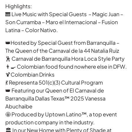
Highlights:
🎹 Live Music with Special Guests – Magic Juan –
Son Curramba – Maro el Internacional – Fusion
Latina – Color Nativo.
👑Hosted by Special Guest from Barranquilla –
The Queen of the Carnaval de la 44 Natalia Ruiz
🕺 Carnaval de Barranquilla Hora Loca Style Party
👨‍🍳 Colombian food found nowhere else in DFW.
🍹Colombian Drinks
💃 Representa 501(c)(3) Cultural Program
👑 Featuring our Queen of El Carnaval de
Barranquilla Dallas Texas™ 2025 Vanessa
Abuchaibe
🤩 Produced by Uptown Latino™, a top event
production company in the industry.
🏛️ In our New Home with Plenty of Shade at