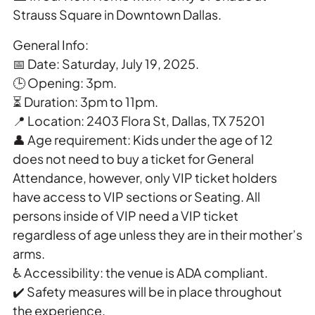
Strauss Square in Downtown Dallas.
General Info:
📅 Date: Saturday, July 19, 2025.
🕒 Opening: 3pm.
⏳ Duration: 3pm to 11pm.
📍 Location: 2403 Flora St, Dallas, TX 75201
👤 Age requirement: Kids under the age of 12
does not need to buy a ticket for General
Attendance, however, only VIP ticket holders
have access to VIP sections or Seating. All
persons inside of VIP need a VIP ticket
regardless of age unless they are in their mother’s
arms.
♿ Accessibility: the venue is ADA compliant.
✔️ Safety measures will be in place throughout
the experience.