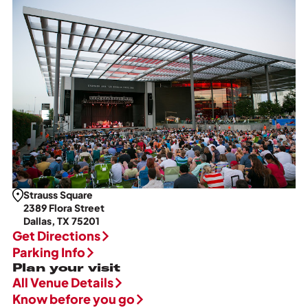
Strauss Square
2389 Flora Street
Dallas, TX 75201
Get Directions
Parking Info
Plan your visit
All Venue Details
Know before you go